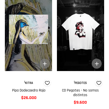
|
|
KITRA
PEGOTES
Pipa Dodecaedro Rojo
CD Pegotes - No somos
distintos
$26.000
$9.600