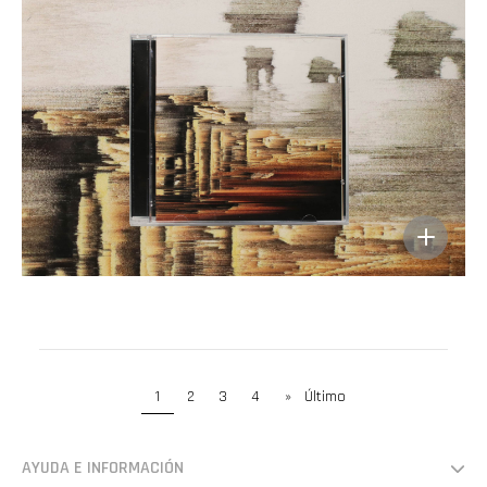
1
2
3
4
»
Último
AYUDA E INFORMACIÓN