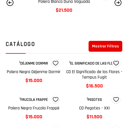
Polera Beige Déjenme Dormir
$15.000
CATÁLOGO
Mostrar Filtros
|
|
DÉJENME DORMIR
EL SIGNIFICADO DE LAS FLORES
Polera Negra Déjenme Dormir
CD El Significado de las Flores -
Tempus Fugit
$15.000
$16.500
|
|
FRUCOLA FRAPPÉ
PEGOTES
Polera Negra Frucola Frappé
CD Pegotes - XXI
$15.000
$11.500