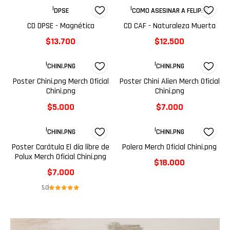
|
|
DPSE
COMO ASESINAR A FELIPES
CD DPSE - Magnética
CD CAF - Naturaleza Muerta
$13.700
$12.500
|
|
CHINI.PNG
CHINI.PNG
Poster Chini.png Merch Oficial
Poster Chini Alien Merch Oficial
Chini.png
Chini.png
$5.000
$7.000
|
|
CHINI.PNG
CHINI.PNG
Poster Carátula El día libre de
Polera Merch Oficial Chini.png
Polux Merch Oficial Chini.png
$18.000
$7.000
5.0