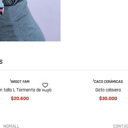
S
|
|
ARGOT FAM
CACO CERÁMICAS
Agotado
ón talla L Tormenta de Rayo
Gato calavera
$20.600
$30.000
NOMALL
CONTA