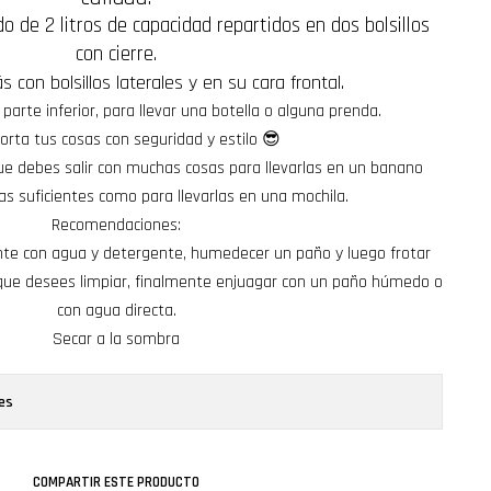
 de 2 litros de capacidad repartidos en dos bolsillos
con cierre.
con bolsillos laterales y en su cara frontal.
 parte inferior, para llevar una botella o alguna prenda.
orta tus cosas con seguridad y estilo 😎
e debes salir con muchas cosas para llevarlas en un banano
las suficientes como para llevarlas en una mochila.
Recomendaciones:
nte con agua y detergente, humedecer un paño y luego frotar
 que desees limpiar, finalmente enjuagar con un paño húmedo o
con agua directa.
Secar a la sombra
es
COMPARTIR ESTE PRODUCTO