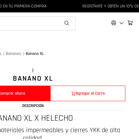
TU PRIMERA COMPRA
REGÍSTRATE Y OBTÉN UN 10% DE DES
s
Bananos
Banano XL
|
BANANO XL
Comprar ahora
Agregar al Carro
DESCRIPCIÓN
ANANO XL X HELECHO
ateriales impermeables y cierres YKK de alta
calidad.