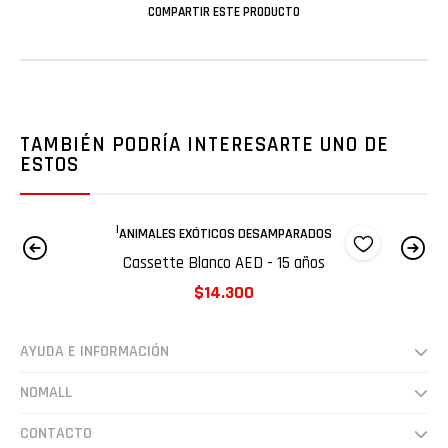
COMPARTIR ESTE PRODUCTO
TAMBIÉN PODRÍA INTERESARTE UNO DE
ESTOS
Agotado
|
ANIMALES EXÓTICOS DESAMPARADOS
Cassette Blanco AED - 15 años
$14.300
AYUDA E INFORMACIÓN
Despachos
NOMALL
Preguntas frecuentes
Somos
CONTACTO