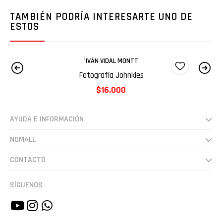
TAMBIÉN PODRÍA INTERESARTE UNO DE
ESTOS
|
IVÁN VIDAL MONTT
Fotografía Johnkies
$16.000
AYUDA E INFORMACIÓN
Despachos
NOMALL
Preguntas frecuentes
Somos
CONTACTO
Cultura
hola@nomall.cl
SÍGUENOS
Vende en NoMall.cl
+56942607948
Estudio Lucha 🔥