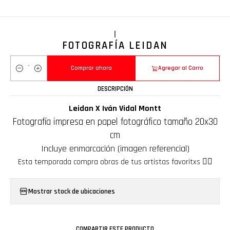
|
FOTOGRAFÍA LEIDAN
Comprar ahora
Agregar al Carro
Cantidad
DESCRIPCIÓN
Leidan X Iván Vidal Montt
Fotografía impresa en papel fotográfico tamaño 20x30
cm
Incluye enmarcación (imagen referencial)
Esta temporada compra obras de tus artistas favoritxs ❤️‍🔥
Mostrar stock de ubicaciones
COMPARTIR ESTE PRODUCTO