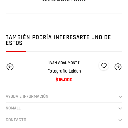
TAMBIÉN PODRÍA INTERESARTE UNO DE
ESTOS
|
IVÁN VIDAL MONTT
Fotografía Leidan
$16.000
AYUDA E INFORMACIÓN
Despachos
NOMALL
Preguntas frecuentes
Somos
CONTACTO
Cultura