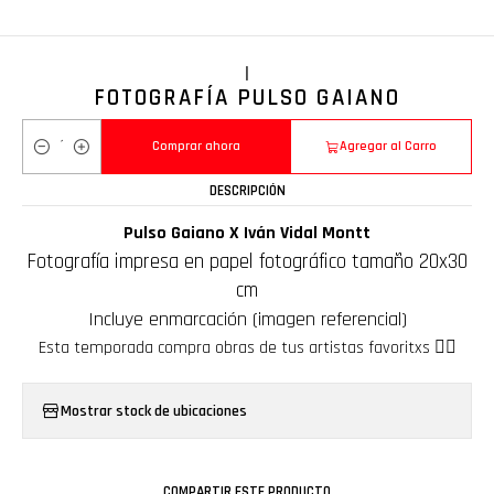
|
FOTOGRAFÍA PULSO GAIANO
Comprar ahora
Agregar al Carro
Cantidad
DESCRIPCIÓN
Pulso Gaiano X Iván Vidal Montt
Fotografía impresa en papel fotográfico tamaño 20x30
cm
Incluye enmarcación (imagen referencial)
Esta temporada compra obras de tus artistas favoritxs ❤️‍🔥
Mostrar stock de ubicaciones
COMPARTIR ESTE PRODUCTO