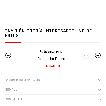
TAMBIÉN PODRÍA INTERESARTE UNO DE
ESTOS
|
IVÁN VIDAL MONTT
Fotografía Friolento
$16.000
AYUDA E INFORMACIÓN
Despachos
NOMALL
Preguntas frecuentes
Somos
CONTACTO
Cultura