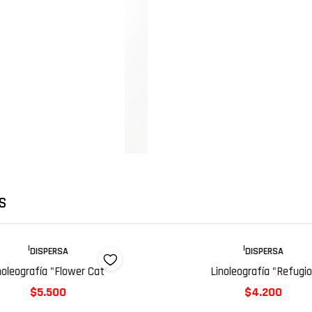
S
|
|
DISPERSA
DISPERSA
noleografía "Flower Cat"
Linoleografía "Refugio
$5.500
$4.200