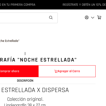
U PRIMERA COMPRA
REGÍSTRATE Y OBTÉN UN 10% DE DESC
che Estrellada"
|
RAFÍA "NOCHE ESTRELLADA"
Comprar ahora
Agregar al Carro
DESCRIPCIÓN
 ESTRELLADA X DISPERSA
Colección original.
Linoleografía 38 x 27 cm.