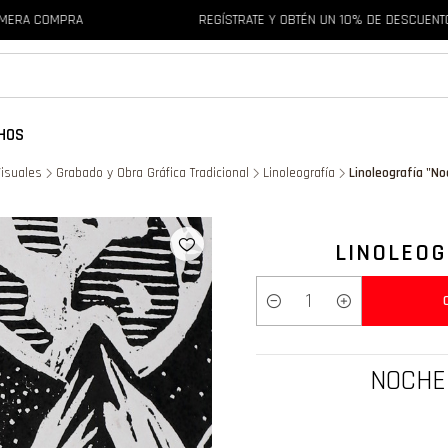
COMPRA
REGÍSTRATE Y OBTÉN UN 10% DE DESCUENTO EN T
HOS
Visuales
Grabado y Obra Gráfica Tradicional
Linoleografía
Linoleografía "No
LINOLEOG
Cantidad
NOCHE