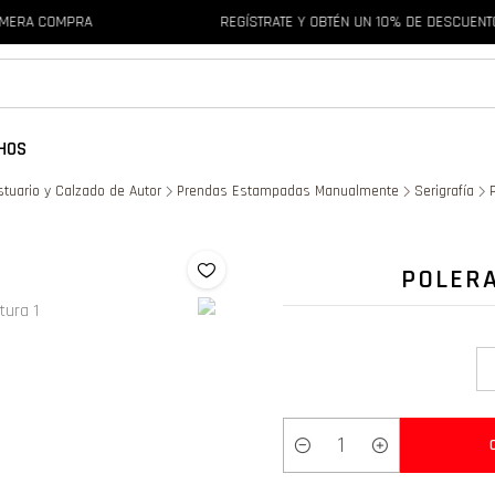
IMERA COMPRA
REGÍSTRATE Y OBTÉN UN 10% DE DESCUENTO
HOS
estuario y Calzado de Autor
Prendas Estampadas Manualmente
Serigrafía
POLERA
Cantidad