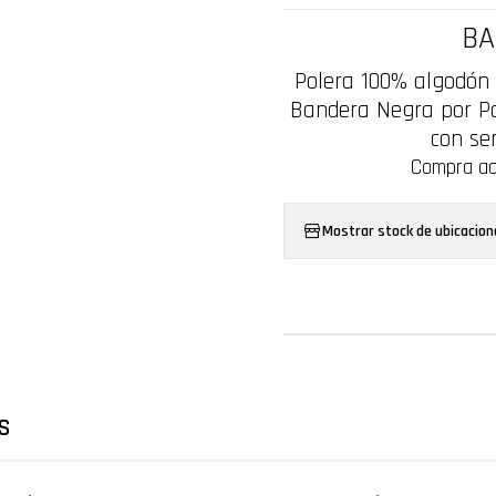
BA
Polera 100% algodón 
Bandera Negra por Poz
con ser
Compra aqu
Mostrar stock de ubicacion
S