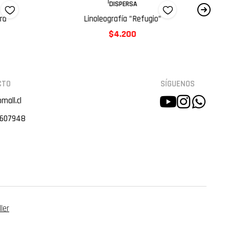
|
DISPERSA
ra
Linoleografía "Refugio"
P
$4.200
CTO
SÍGUENOS
mall.cl
607948
ler