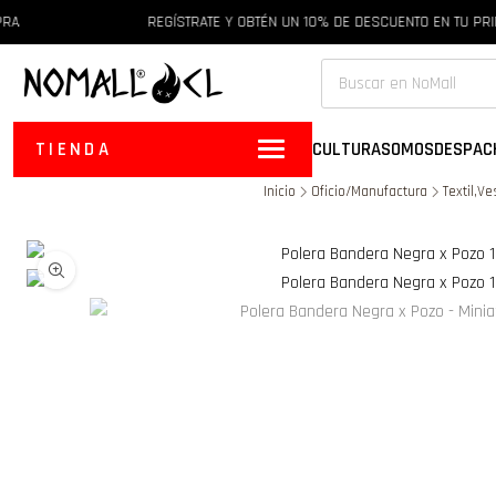
RA
REGÍSTRATE Y OBTÉN UN 10% DE DESCUENTO EN TU PR
TIENDA
CULTURA
SOMOS
DESPAC
Inicio
Oficio/Manufactura
Textil,V