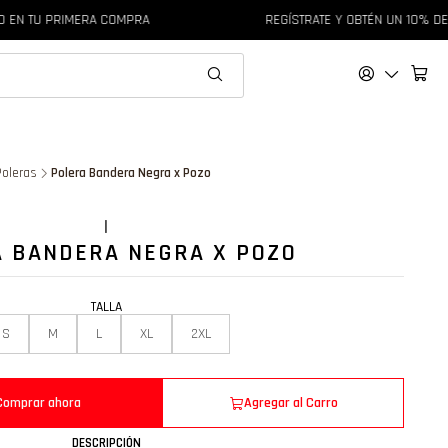
 EN TU PRIMERA COMPRA
REGÍSTRATE Y OBTÉN UN 10% DE
Poleras
Polera Bandera Negra x Pozo
|
 BANDERA NEGRA X POZO
TALLA
S
M
L
XL
2XL
Comprar ahora
Agregar al Carro
DESCRIPCIÓN