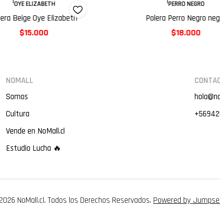
|
|
OYE ELIZABETH
PERRO NEGRO
otado
lera Beige Oye Elizabeth
Polera Perro Negro neg
$15.000
$18.000
NOMALL
CONTA
Somos
hola@no
Cultura
+56942
Vende en NoMall.cl
Estudio Lucha 🔥
2026 NoMall.cl. Todos los Derechos Reservados.
Powered by Jumpsel