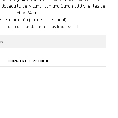
 Bodeguita de Nicanor con una Canon 80D y lentes de
50 y 24mm.
ye enmarcación (imagen referencial)
da compra obras de tus artistas favoritxs ❤️‍🔥
es
COMPARTIR ESTE PRODUCTO