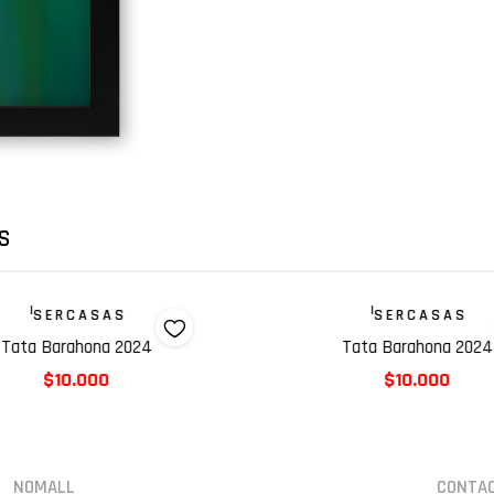
S
|
|
S E R C A S A S
S E R C A S A S
Tata Barahona 2024
Tata Barahona 2024
$10.000
$10.000
NOMALL
CONTA