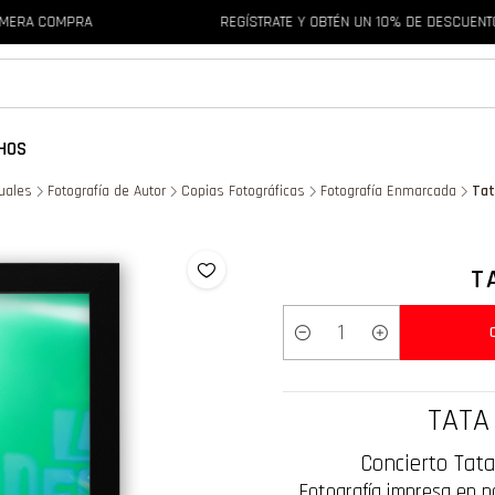
RA COMPRA
REGÍSTRATE Y OBTÉN UN 10% DE DESCUENTO E
HOS
suales
Fotografía de Autor
Copias Fotográficas
Fotografía Enmarcada
Tat
T
Cantidad
TATA
Concierto Tat
Fotografía impresa en p