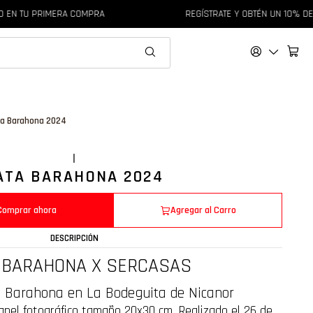
N TU PRIMERA COMPRA
REGÍSTRATE Y OBTÉN UN 10% DE DE
a Barahona 2024
|
ATA BARAHONA 2024
Comprar ahora
Agregar al Carro
DESCRIPCIÓN
 BARAHONA X SERCASAS
a Barahona en La Bodeguita de Nicanor
apel fotográfico tamaño 20x30 cm. Realizado el 26 de