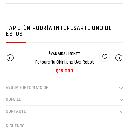
TAMBIÉN PODRÍA INTERESARTE UNO DE
ESTOS
|
IVÁN VIDAL MONTT
Fotografía Chini.png Uva Robot
$16.000
AYUDA E INFORMACIÓN
Despachos
NOMALL
Preguntas frecuentes
Somos
CONTACTO
Cultura
hola@nomall.cl
SÍGUENOS
Vende en NoMall.cl