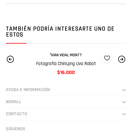
TAMBIÉN PODRÍA INTERESARTE UNO DE
ESTOS
|
IVÁN VIDAL MONTT
Fotografía Chini.png Uva Robot
$16.000
AYUDA E INFORMACIÓN
Despachos
NOMALL
Preguntas frecuentes
Somos
CONTACTO
Cultura
hola@nomall.cl
SÍGUENOS
Vende en NoMall.cl