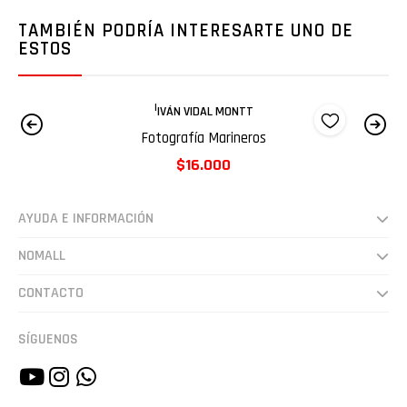
TAMBIÉN PODRÍA INTERESARTE UNO DE
ESTOS
|
IVÁN VIDAL MONTT
Fotografía Marineros
$16.000
AYUDA E INFORMACIÓN
Despachos
NOMALL
Preguntas frecuentes
Somos
CONTACTO
Cultura
hola@nomall.cl
SÍGUENOS
Vende en NoMall.cl
+56942607948
Estudio Lucha 🔥