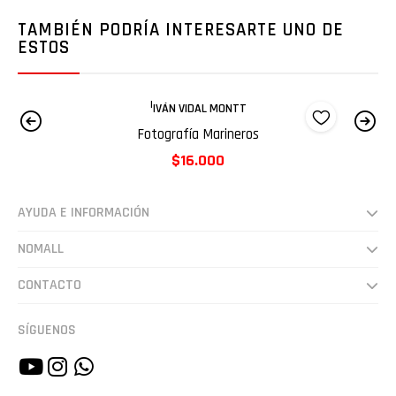
TAMBIÉN PODRÍA INTERESARTE UNO DE
ESTOS
|
IVÁN VIDAL MONTT
Fotografía Marineros
$16.000
AYUDA E INFORMACIÓN
Despachos
NOMALL
Preguntas frecuentes
Somos
CONTACTO
Cultura
hola@nomall.cl
SÍGUENOS
Vende en NoMall.cl
+56942607948
Estudio Lucha 🔥