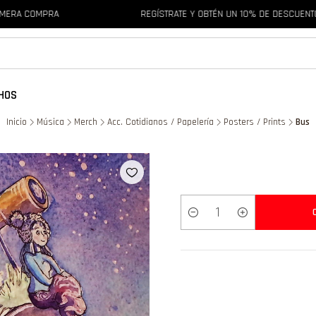
 COMPRA
REGÍSTRATE Y OBTÉN UN 10% DE DESCUENTO EN 
HOS
Inicio
Música
Merch
Acc. Cotidianos / Papelería
Posters / Prints
Bus
Cantidad