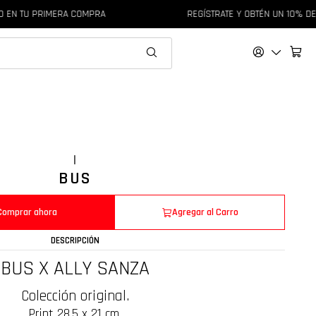
TU PRIMERA COMPRA
REGÍSTRATE Y OBTÉN UN 10% DE DES
|
BUS
Comprar ahora
Agregar al Carro
DESCRIPCIÓN
BUS X ALLY SANZA
Colección original.
Print 28,5 x 21 cm.