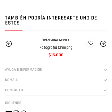
TAMBIÉN PODRÍA INTERESARTE UNO DE
ESTOS
|
IVÁN VIDAL MONTT
Fotografía Chini.png
$16.000
AYUDA E INFORMACIÓN
Despachos
NOMALL
Preguntas frecuentes
Somos
CONTACTO
Cultura
hola@nomall.cl
SÍGUENOS
Vende en NoMall.cl
+56942607948