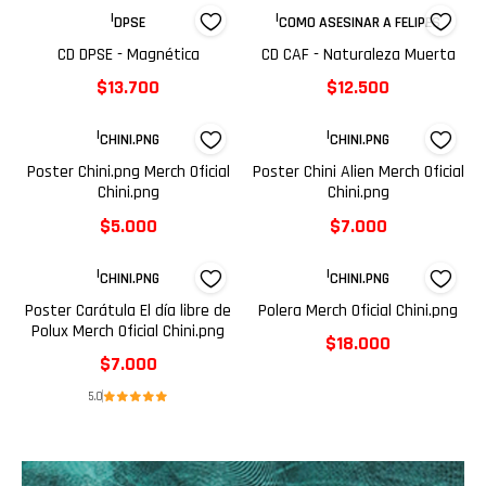
|
|
DPSE
COMO ASESINAR A FELIPES
CD DPSE - Magnética
CD CAF - Naturaleza Muerta
$13.700
$12.500
|
|
CHINI.PNG
CHINI.PNG
Poster Chini.png Merch Oficial
Poster Chini Alien Merch Oficial
Chini.png
Chini.png
$5.000
$7.000
|
|
CHINI.PNG
CHINI.PNG
Poster Carátula El día libre de
Polera Merch Oficial Chini.png
Polux Merch Oficial Chini.png
$18.000
$7.000
5.0