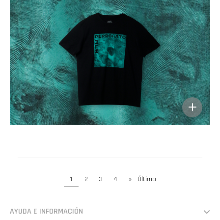
1
2
3
4
»
Último
AYUDA E INFORMACIÓN