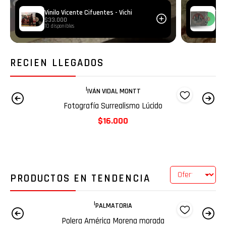
Vinilo Vicente Cifuentes - Vichi
Vin
$33.000
$35
10 disponibles
4 di
RECIEN LLEGADOS
|
IVÁN VIDAL MONTT
Fotografía Surrealismo Lúcido
$16.000
PRODUCTOS EN TENDENCIA
|
OJOS ADENTRO
-15%
Fotografía Enmarcada 30x25 cm
DSCT