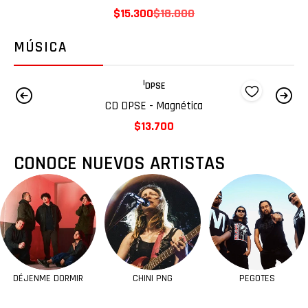
$34.935
$41.100
MÚSICA
|
DÉJENME DORMIR
CD Déjenme Dormir - Bronce
$15.000
CONOCE NUEVOS ARTISTAS
DÉJENME DORMIR
CHINI PNG
PEGOTES